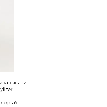
ила тысячи
lizer.
который